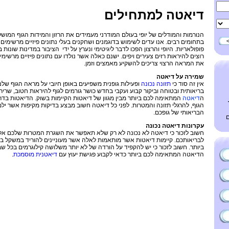
דיאטה למתחילים
הנורמות והמודלים של יופי בעולם המודרני מעמידים את הרזון והמידות הגוף המושל
בתחומים רבים. אנו עדים לשימוש בדוגמנים ושחקנים בעלי נתונים פיזיים מרשימים ב
פופולאריות. היופי והרצון הפכו לדבר ליגיטימי ונערץ על ידי הציבור במדינות שונות
רוצים להיראות רזים צעירים ויפים. ישנם כאלה אשר נולדו עם נתונים פיזיים מרשימ
את המראה הרצוי צריכים להשקיע מאמצים וזמן.
שמירה על דיאטה
אין זה סוד כי
תזונה נכונה
ופעילות גופנית משפיעים באופן חיובי על מראה הגוף של
בריאותית ובטוחה וביקור קבוע ועקבי בחדש כושר גורמים לגוף להיראות חטוב, שרירי 
ה
דיאטה
המתאימה לכם ביותר מבין מגוון של דיאטות הקיימות בשוק. הדיאטות בד
הגוף, להרגלי תזונה והמטרות. לפני כל דיאטה חשוב מבצע בדיקות מקיפות אשר יל
הבריאותי של גופכם.
ם
עקרונות דיאטה נכונה
ף
חשוב לזכור כי דיאטה לא נכונה לא רק שלא תאפשר את השגרת המטרות שלכם אלא
לבריאותכם. קיימות דיאטות אשר מותאמות לאלה אשר מעוניינים להוריד במשקל 
ביותר. חשוב לזכור כי יש להקפיד על הורדה של לא יותר משלושה קילוגרמים בכל ש
הדיאטה המתאימה לכם ביותר כדאי לקבוע פגישת יעוץ עם
דיאטנית מוסמכת
.