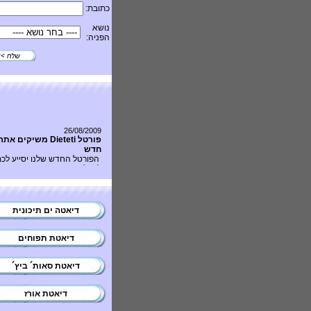
כתובת:
נושא
הפניה:
26/08/2009
פורטל Dieteti משיקים אתר
חדש
הפורטל החדש שלנו יסייע לכ
לקבל מספר הצעות מחיר
ממרפאות דיאטה שונות. בנוס
תמצאו אצלנו בפורטל מידע
דיאטה
,
רב על תחום ה
ההרזיה והתזונה.
דיאטה ים תיכונית
דיאטת תפוחים
דיאטת סאות´ ביץ´
דיאטת אורז